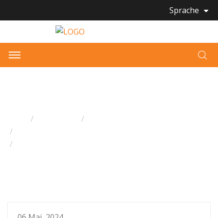
Sprache
NACHRICHTEN
Heim
Alle Artikel
Bmckt Neuigkeiten
Neuigkeiten aus der Branche
Dongguan Cheerful Kids Toys: Eine führende Fabrik
für funktionelles Plüschspielzeug
06 Mai, 2024