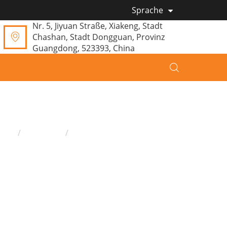
Sprache
Nr. 5, Jiyuan Straße, Xiakeng, Stadt
Chashan, Stadt Dongguan, Provinz
Guangdong, 523393, China
eim
Produkte
Baby Spielmatte
Baby-Fitnessdecke